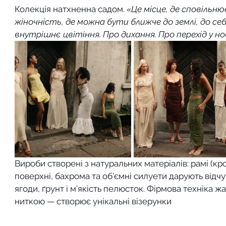
Колекція натхненна садом. 
«Це місце, де сповільню
жіночність, де можна бути ближче до землі, до себе
внутрішнє цвітіння. Про дихання. Про перехід у но
Вироби створені з натуральних матеріалів: рамі (кро
поверхні, бахрома та об’ємні силуети дарують відчу
ягоди, ґрунт і м’якість пелюсток. Фірмова техніка 
ниткою — створює унікальні візерунки