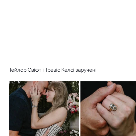
Тейлор Свіфт і Тревіс Келсі заручені