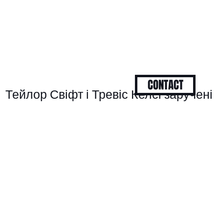
CONTACT
Тейлор Свіфт і Тревіс Келсі заручені