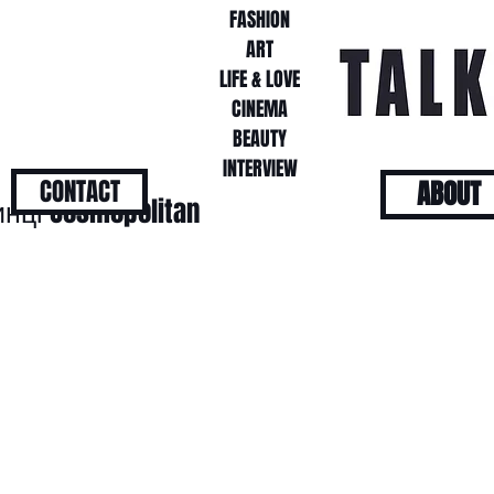
FASHION
FASHION
ART
ART
LIFE & LOVE
LIFE & LOVE
CINEMA
CINEMA
BEAUTY
BEAUTY
INTERVIEW
INTERVIEW
CONTACT
ABOUT
нці Cosmopolitan