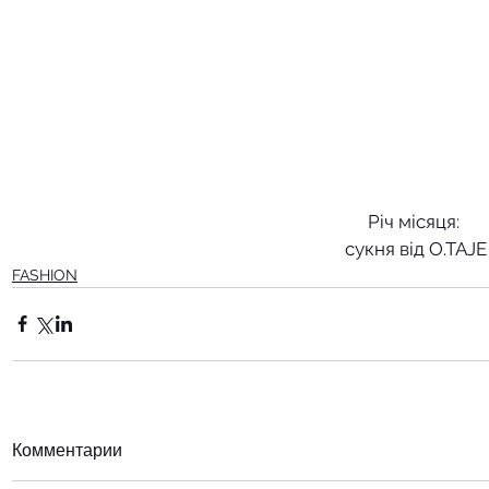
Річ місяця: 
сукня від O.TAJE
FASHION
Комментарии