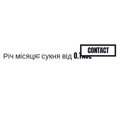
CONTACT
Річ місяця: сукня від O.TAJE