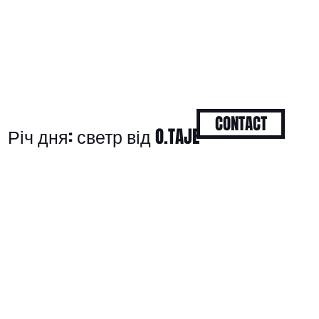
CONTACT
Річ дня: светр від O.TAJE