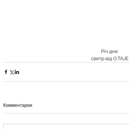
Річ дня:
светр від O.TAJE
Комментарии