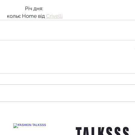
Річ дня: 
кольє Home від 
Crivelli