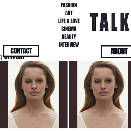
FASHION
FASHION
ART
ART
LIFE & LOVE
LIFE & LOVE
CINEMA
CINEMA
BEAUTY
BEAUTY
INTERVIEW
INTERVIEW
CONTACT
ABOUT
Crivelli