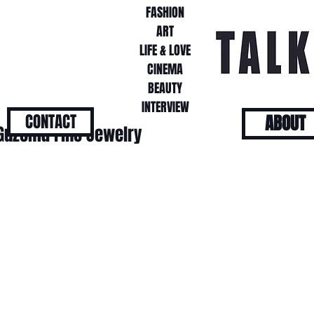
FASHION
FASHION
ART
ART
LIFE & LOVE
LIFE & LOVE
CINEMA
CINEMA
BEAUTY
BEAUTY
INTERVIEW
INTERVIEW
CONTACT
ABOUT
Guzema Fine Jewelry