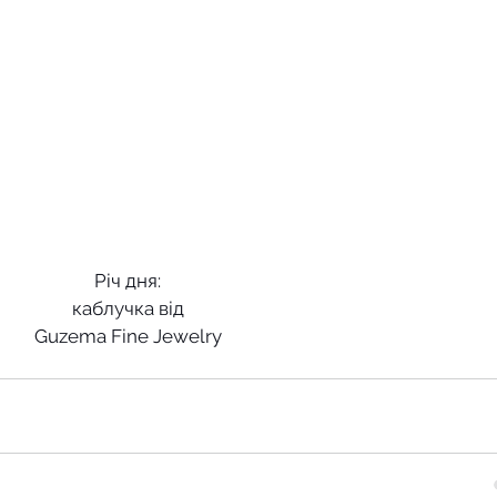
Річ дня:
каблучка від
Guzema Fine Jewelry