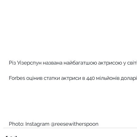
Різ Уізерспун названа найбагатшою актрисою у світ
Forbes оцінив статки актриси в 440 мільйонів долар
Photo: Instagram @reesewitherspoon