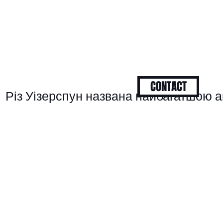
CONTACT
Різ Уізерспун названа найбагатшою ак