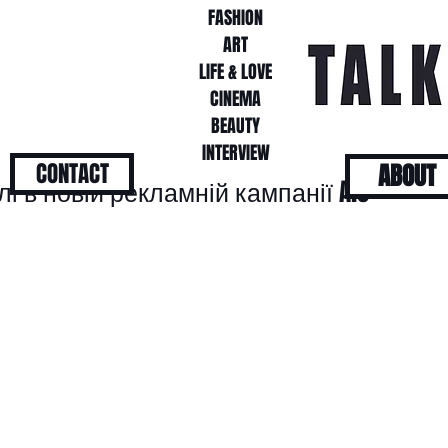
FASHION
FASHION
ART
ART
LIFE & LOVE
LIFE & LOVE
CINEMA
CINEMA
BEAUTY
BEAUTY
INTERVIEW
INTERVIEW
CONTACT
ABOUT
і в новій рекламній кампанії Alo