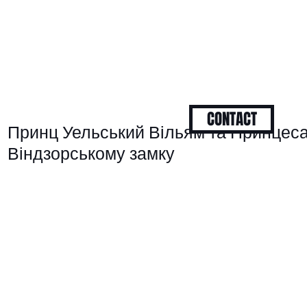
CONTACT
Принц Уельський Вільям та Принцеса
Віндзорському замку