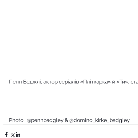
Пенн Беджлі, актор серіалів «Пліткарка» й «Ти», ст
Photo:  @pennbadgley & @domino_kirke_badgley