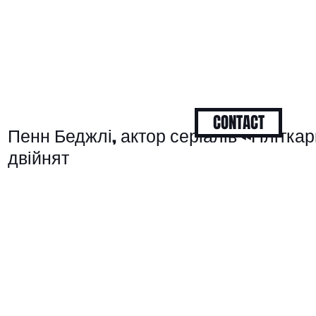
CONTACT
Пенн Беджлі, актор серіалів «Пліткар
двійнят