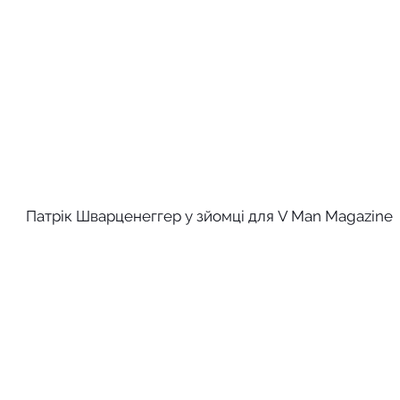
Патрік Шварценеггер у зйомці для V Man Magazine