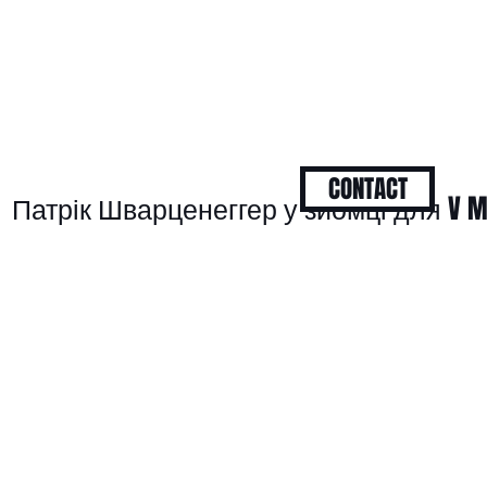
CONTACT
Патрік Шварценеггер у зйомці для V M