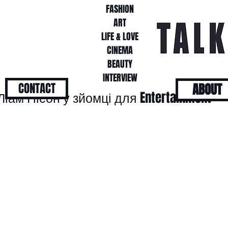
FASHION
FASHION
ART
ART
LIFE & LOVE
LIFE & LOVE
CINEMA
CINEMA
BEAUTY
BEAUTY
INTERVIEW
INTERVIEW
CONTACT
ABOUT
ам Нісон у зйомці для Entertainment