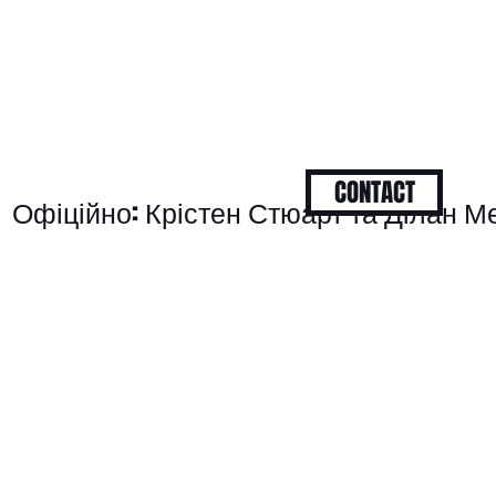
CONTACT
Офіційно: Крістен Стюарт та Ділан 