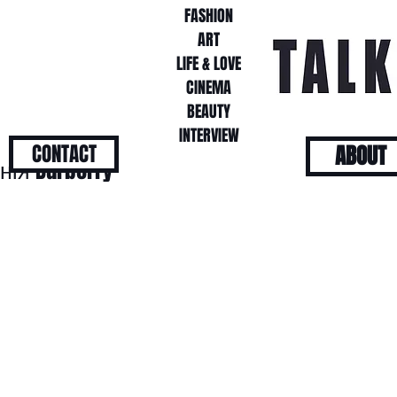
FASHION
FASHION
ART
ART
LIFE & LOVE
LIFE & LOVE
CINEMA
CINEMA
BEAUTY
BEAUTY
INTERVIEW
INTERVIEW
CONTACT
ABOUT
ія Burberry