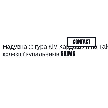
CONTACT
Надувна фігура Кім Кардаш’ян на Та
колекції купальників SKIMS