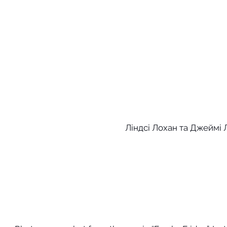
Ліндсі Лохан та Джеймі Л