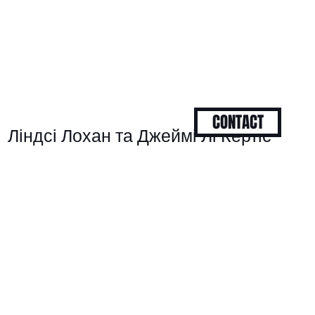
CONTACT
Ліндсі Лохан та Джеймі Лі Кертіс