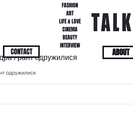
FASHION
FASHION
ART
ART
LIFE & LOVE
LIFE & LOVE
CINEMA
CINEMA
BEAUTY
BEAUTY
INTERVIEW
INTERVIEW
CONTACT
ABOUT
ндра Грант одружилися
ант одружилися