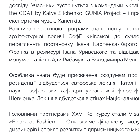
досвіду. Учасники зустрінуться з командами україн
the COAT by Katya Silchenko, GUNIA Project – і п
експертами музею Ханенків.
Важливою частиною програми стане пошук натхнен
архітектурної величі Софії Київської до суча
переглянуть постановку Івана Карпенка-Карого 
Франка в режисурі Івана Уривського та відвіда
монументалістів Ади Рибачук та Володимира Мель
Особлива увага буде присвячена роздумам про к
резиденції відбудеться авторська лекція Наталії
наук, професорки кафедри української філософі
Шевченка. Лекція відбудеться в стінах Національно
Головними партнерами XXVI Конкурсу стали Visa 
«Financial Fashion — Створюємо фінансову моду
дизайнерів і сприяє розвитку підприємницького м