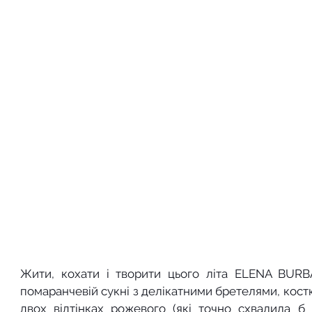
Жити, кохати і творити цього літа ELENA BURBA
помаранчевій сукні з делікатними бретелями, костю
двох відтінках рожевого (які точно схвалила б 