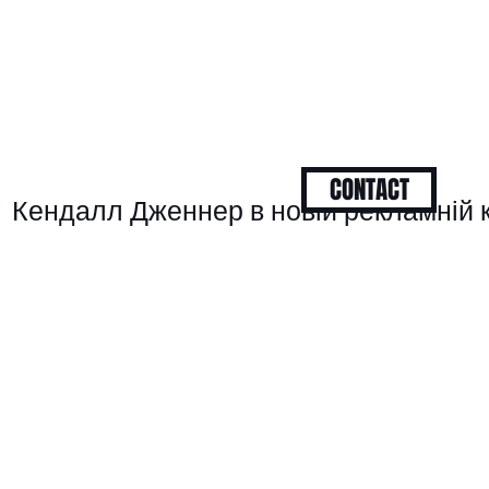
CONTACT
Кендалл Дженнер в новій рекламній ка