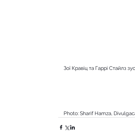
Зої Кравіц та Гаррі Стайлз зу
Photo: Sharif Hamza, Divulga