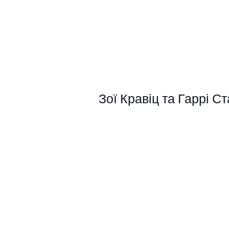
Зої Кравіц та Гаррі С