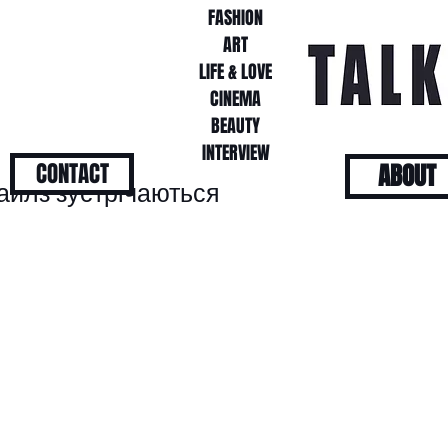
FASHION
FASHION
ART
ART
LIFE & LOVE
LIFE & LOVE
CINEMA
CINEMA
BEAUTY
BEAUTY
INTERVIEW
INTERVIEW
CONTACT
ABOUT
тайлз зустрічаються