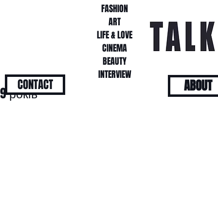
FASHION
FASHION
ART
ART
LIFE & LOVE
LIFE & LOVE
CINEMA
CINEMA
BEAUTY
BEAUTY
INTERVIEW
INTERVIEW
CONTACT
ABOUT
9 років