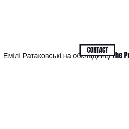
CONTACT
Емілі Ратаковські на обкладинці The Pe