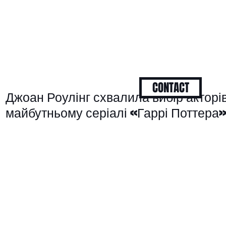
CONTACT
Джоан Роулінг схвалила вибір акторів 
майбутньому серіалі «Гаррі Поттера»