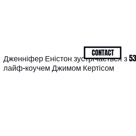
CONTACT
Дженніфер Еністон зустрічається з 53
лайф-коучем Джимом Кертісом