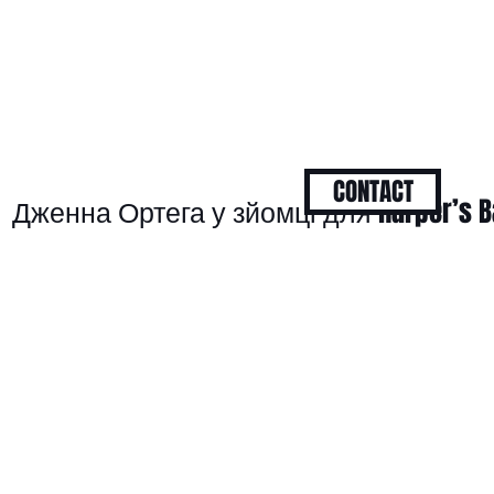
CONTACT
Дженна Ортега у зйомці для Harper’s B