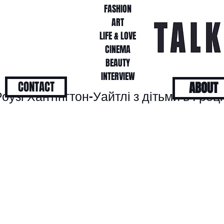
FASHION
FASHION
ART
ART
LIFE & LOVE
LIFE & LOVE
CINEMA
CINEMA
BEAUTY
BEAUTY
INTERVIEW
INTERVIEW
CONTACT
ABOUT
узі Хантінгтон-Уайтлі з дітьми в Греці