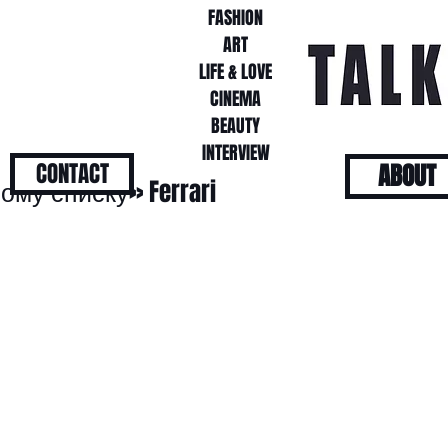
FASHION
FASHION
ART
ART
LIFE & LOVE
LIFE & LOVE
CINEMA
CINEMA
BEAUTY
BEAUTY
INTERVIEW
INTERVIEW
CONTACT
ABOUT
ому списку» Ferrari