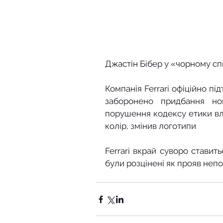
Джастін Бібер у «чорному спи
Компанія Ferrari офіційно пі
заборонено придбання но
порушення кодексу етики влас
колір, змінив логотипи
Ferrari вкрай суворо ставить
були розцінені як прояв неп