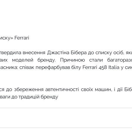
ску» Ferrari
дтвердила внесення Джастіна Бібера до списку осіб, як
вих моделей бренду. Причиною стали багаторазов
ника: співак перефарбував білу Ferrari 458 Italia у син
ся до збереження автентичності своїх машин, і дії Біб
оваги до традицій бренду