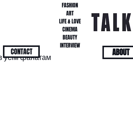
FASHION
FASHION
ART
ART
LIFE & LOVE
LIFE & LOVE
CINEMA
CINEMA
BEAUTY
BEAUTY
INTERVIEW
INTERVIEW
CONTACT
ABOUT
ів усім фанатам