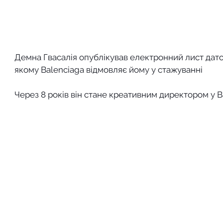
Демна Гвасалія опублікував електронний лист датов
якому Balenciaga відмовляє йому у стажуванні
Через 8 років він стане креативним директором у B