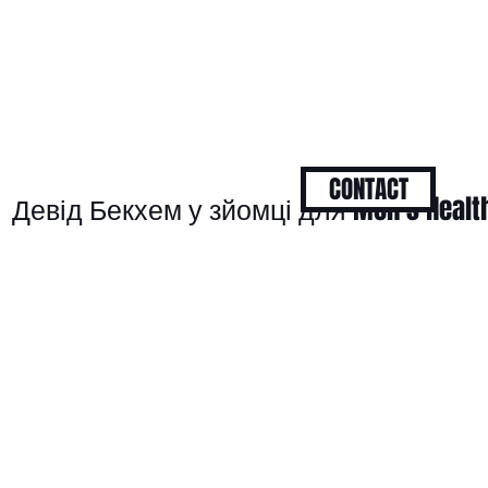
CONTACT
Девід Бекхем у зйомці для Men’s Healt