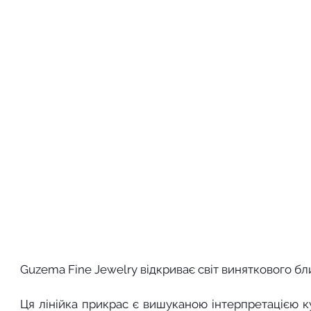
Guzema Fine Jewelry відкриває світ виняткового б
Ця лінійка прикрас є вишуканою інтерпретацією к