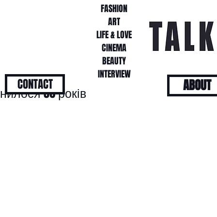
FASHION
FASHION
ART
ART
LIFE & LOVE
LIFE & LOVE
CINEMA
CINEMA
BEAUTY
BEAUTY
INTERVIEW
INTERVIEW
CONTACT
ABOUT
нилося 36 років