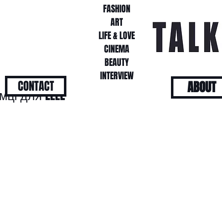
FASHION
FASHION
ART
ART
LIFE & LOVE
LIFE & LOVE
CINEMA
CINEMA
BEAUTY
BEAUTY
INTERVIEW
INTERVIEW
CONTACT
ABOUT
ці для ELLE