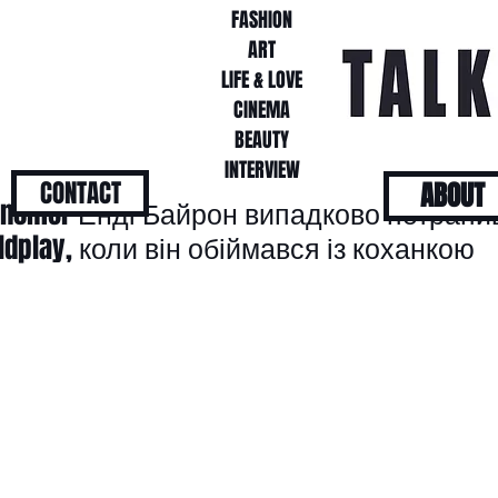
FASHION
FASHION
ART
ART
LIFE & LOVE
LIFE & LOVE
CINEMA
CINEMA
BEAUTY
BEAUTY
INTERVIEW
INTERVIEW
CONTACT
ABOUT
ronomer Енді Байрон випадково потрапи
ldplay, коли він обіймався із коханкою