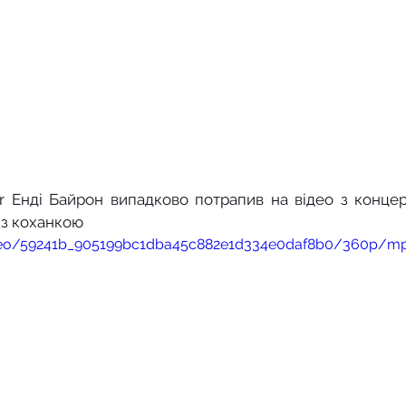
er Енді Байрон випадково потрапив на відео з концер
 із коханкою
/video/59241b_905199bc1dba45c882e1d334e0daf8b0/360p/m