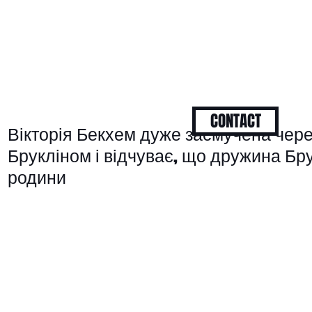
CONTACT
Вікторія Бекхем дуже засмучена через
Брукліном і відчуває, що дружина Бру
родини