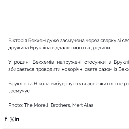
Вікторія Бекхем дуже засмучена через сварку зі сво
дружина Брукліна віддаляє його від родини
У родині Бекхемів напружені стосунки з Брукл
збирається проводити новорічні свята разом із Бе
Бруклін та Нікола вибудовують власне життя і не рад
засмучує
Photo: The Morelli Brothers, Mert Alas