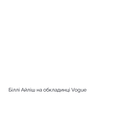
Біллі Айліш на обкладинці Vogue