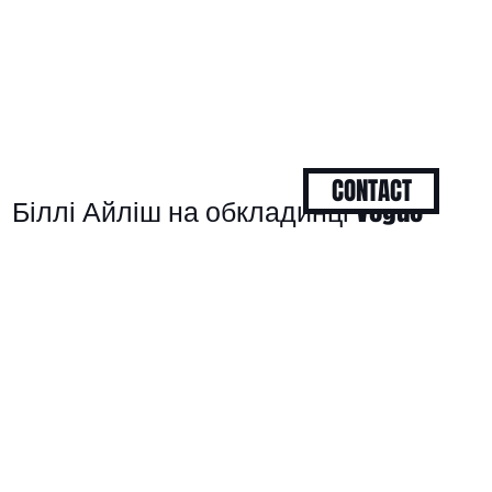
CONTACT
Біллі Айліш на обкладинці Vogue