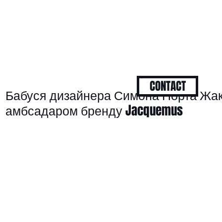
CONTACT
Бабуся дизайнера Симона Порта Жак
амбсадаром бренду Jacquemus