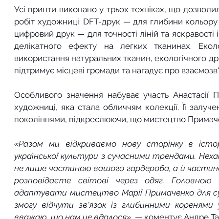
Усі принти виконано у трьох техніках, що дозволи
робіт художниці: DFT-друк — для глибини кольору 
цифровий друк — для точності ліній та яскравості 
делікатного ефекту на легких тканинах. Еколо
використання натуральних тканин, екологічного др
підтримує місцеві громади та нагадує про взаємозв
Особливого значення набуває участь Анастасії 
художниці, яка стала обличчям колекції. Її залуч
поколіннями, підкреслюючи, що мистецтво Примач
«Разом ми відкриваємо нову сторінку в істо
української культури з сучасними трендами. Нехай 
не лише частиною вашого гардероба, а й частиною
розповідаєте світові через одяг. Головною 
адаптувати мистецтво Марії Примаченко для су
змогу відчути зв'язок із глибинними коренями ук
вважаю, що нам це вдалося»,
 — коментує Андре Та