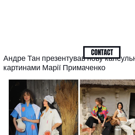
CONTACT
Андре Тан презентував нову капсульн
картинами Марії Примаченко