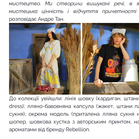
мистецтво. Ми створили вишукані речі, в як
мистецька цінність і відчуття причетності 
розповідає Андре Тан.
До колекції увійшли: лінія шовку (кардиган, штани
dress); лляно-бавовняна капсула (жакет, штани па
сукня); окрема модель (приталена лляна сукня на
шопер, шовкова хустка з авторським принтом, наб
ароматами від бренду Rebellion.