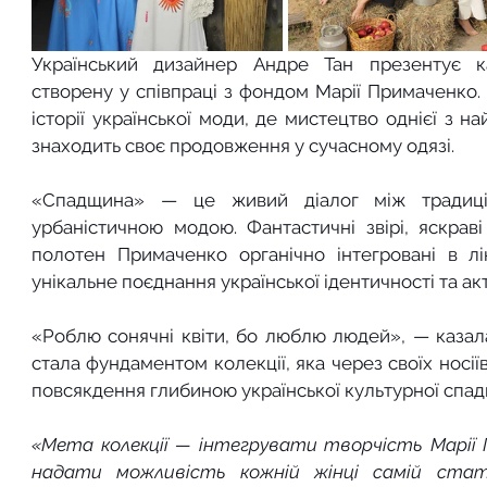
Український дизайнер Андре Тан презентує к
створену у співпраці з фондом Марії Примаченко. 
історії української моди, де мистецтво однієї з н
знаходить своє продовження у сучасному одязі.
«Спадщина» — це живий діалог між традицій
урбаністичною модою. Фантастичні звірі, яскраві
полотен Примаченко органічно інтегровані в лі
унікальне поєднання української ідентичності та а
«Роблю сонячні квіти, бо люблю людей», — казала
стала фундаментом колекції, яка через своїх носі
повсякдення глибиною української культурної спа
«Мета колекції — інтегрувати творчість Марії 
надати можливість кожній жінці самій стат