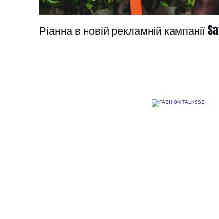
Ріанна в новій рекламній кампанії Sav