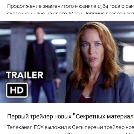
Продолжение знаменитого мюзикла 1964 года о са
сказочной няне на свете. Мэри Поппинс возвращае
спустя 20 лет – уже совсем в другую...
Первый трейлер новых "Секретных материал
Телеканал FOX выложил в Сеть первый трейлер нов