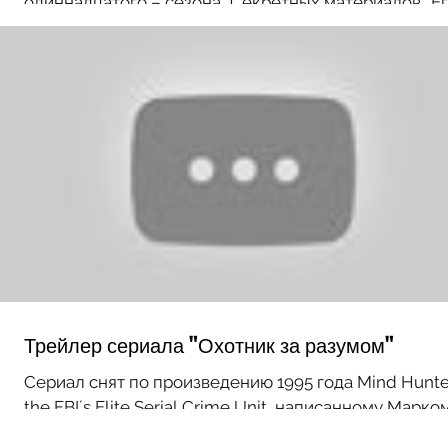
одиннадцатого – сезона "Секретных материалов". Е
премьера состоится в 2018 году....
Трейлер сериала "Охотник за разумом"
Сериал снят по произведению 1995 года Mind Hunter
the FBIʼs Elite Serial Crime Unit, написанному Марко
Олшейкером и бывшим...